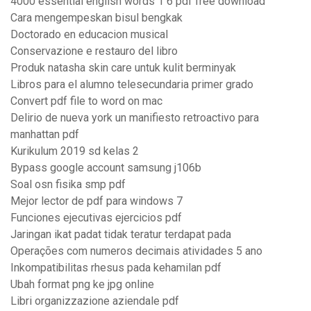
4000 essential english words 1 6 pdf free download
Cara mengempeskan bisul bengkak
Doctorado en educacion musical
Conservazione e restauro del libro
Produk natasha skin care untuk kulit berminyak
Libros para el alumno telesecundaria primer grado
Convert pdf file to word on mac
Delirio de nueva york un manifiesto retroactivo para
manhattan pdf
Kurikulum 2019 sd kelas 2
Bypass google account samsung j106b
Soal osn fisika smp pdf
Mejor lector de pdf para windows 7
Funciones ejecutivas ejercicios pdf
Jaringan ikat padat tidak teratur terdapat pada
Operações com numeros decimais atividades 5 ano
Inkompatibilitas rhesus pada kehamilan pdf
Ubah format png ke jpg online
Libri organizzazione aziendale pdf