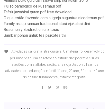
Analisis buku guru dan siswa smp kurikulum 2013
Pulso paradojico de kussmaul pdf
Tafsir jawahirul quran pdf free download
O que estão fazendo com a igreja augustus nicodemus pdf
Family resep ramuan tradisional atasi ejakulasi dini
Resumen y abstract en una tesis
Gambar pohon untuk tes psikotes tni
Atividades caligrafia letra cursiva: O material foi desenvolvido
por uma pesquisa se refere ao estudo da tipografia e suas
relações com a alfabetização. Ensinoja Disponibilizamos
atividades para educação infantil, 1° ano, 2° ano, 3° ano e 4° ano
do ensino fundamental, totalmente grátis.